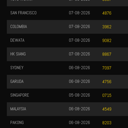
SAN FRANCISCO
07-08-2026
4876
COLOMBIA
07-08-2026
3962
DEWATA
07-08-2026
9082
HK SIANG
07-08-2026
8867
SYDNEY
06-08-2026
7097
GARUDA
06-08-2026
4756
SINGAPORE
05-08-2026
0715
MALAYSIA
06-08-2026
4549
PAKONG
06-08-2026
8203