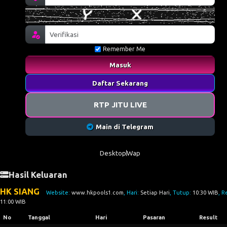
Remember Me
Masuk
Daftar Sekarang
RTP JITU LIVE
Main di Telegram
Desktop
Wap
Hasil Keluaran
HK SIANG
Website:
www.hkpools1.com
, Hari:
Setiap Hari
, Tutup:
10:30 WIB
, R
11:00 WIB
No
Tanggal
Hari
Pasaran
Result