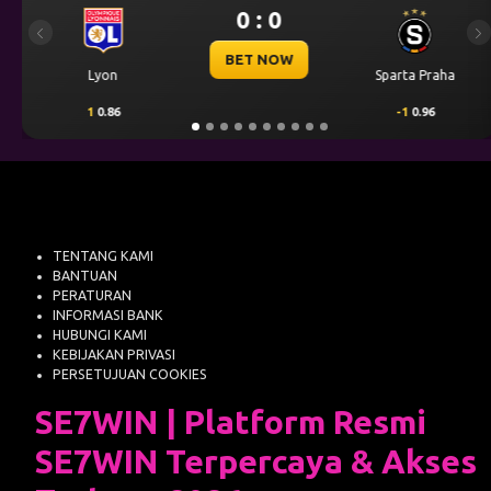
0 : 0
Previous
Ne
BET NOW
Sparta Praha
SK Sturm Graz
-1
0.96
-0.5
0.95
TENTANG KAMI
BANTUAN
PERATURAN
INFORMASI BANK
HUBUNGI KAMI
KEBIJAKAN PRIVASI
PERSETUJUAN COOKIES
SE7WIN | Platform Resmi
SE7WIN Terpercaya & Akses