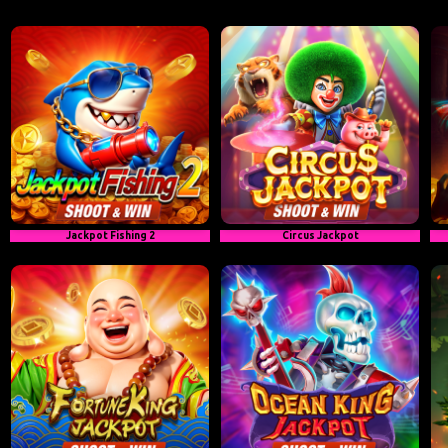
Jackpot Fishing 2
Circus Jackpot