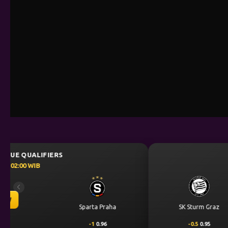
UEFA CHAMPIONS LEAGUE QUALIFIER
August 12, 2026 — 01:30 WIB
0 : 0
Previous
BET NOW
SK Sturm Graz
-0.5
0.95