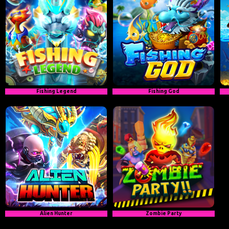
Fishing Legend
Fishing God
Alien Hunter
Zombie Party