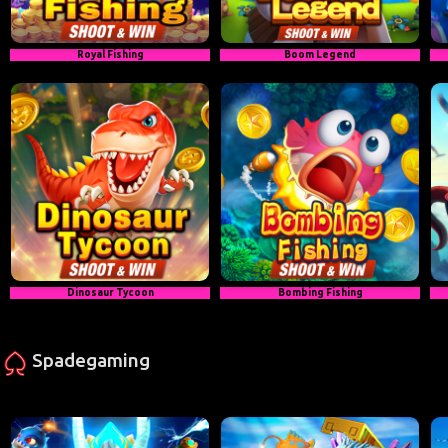
Royal Fishing
Boom Legend
Dinosaur Tycoon
Bombing Fishing
Spadegaming