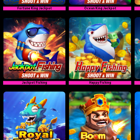
Fortune King Jackpot
Ocean King Jackpot
Jackpot Fishing
Happy Fishing