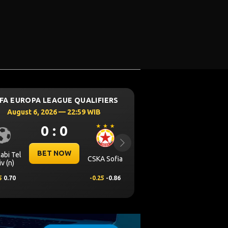
FA EUROPA LEAGUE QUALIFIERS
August 7, 2026 — 02:00 WIB
0 : 0
Next
BET NOW
Heart of
nfica
Midlothian
5
0.70
-2.25
-0.86
Mainkan Sekarang