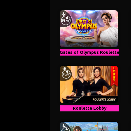
Gates of Olympus Roulette
Roulette Lobby