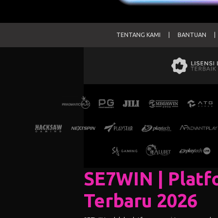
TENTANG KAMI
|
BANTUAN
|
SE7WIN | Platf
Terbaru 2026
SE7WIN adalah platform resmi terpercaya de