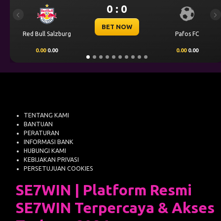
0 : 0
0
Previous
Ne
ET NOW
BE
Pafos FC
FC Hradec Kralove
0.00
0.00
-0.25
-0.83
TENTANG KAMI
BANTUAN
PERATURAN
INFORMASI BANK
HUBUNGI KAMI
KEBIJAKAN PRIVASI
PERSETUJUAN COOKIES
SE7WIN | Platform Resmi
SE7WIN Terpercaya & Akses