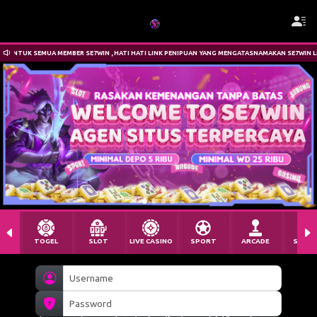
UK SEMUA MEMBER SE7WIN , HATI HATI LINK PENIPUAN YANG MENGATASNAMAKAN SE7WIN LINK RESMI
TOGEL
SLOT
LIVE CASINO
SPORT
ARCADE
SABU